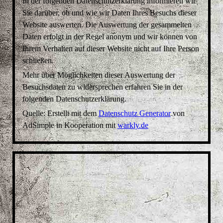
In der folgenden Datenschutzerklärung informieren wir
Sie darüber, ob und wie wir Daten Ihres Besuchs dieser
Website auswerten. Die Auswertung der gesammelten
Daten erfolgt in der Regel anonym und wir können von
Ihrem Verhalten auf dieser Website nicht auf Ihre Person
schließen.
Mehr über Möglichkeiten dieser Auswertung der
Besuchsdaten zu widersprechen erfahren Sie in der
folgenden Datenschutzerklärung.
Quelle: Erstellt mit dem
Datenschutz Generator
von
AdSimple in Kooperation mit
warkly.de