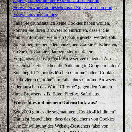
abgelegt haben
Internet Explorer: Löschen und
Verwalten von Cookies
Microsoft Edge: Löschen und
Verwalten von Cookies
Falls Sie grundsätzlich keine Cookies haben wollen,
können Sie Ihren Browser so einrichten, dass er Sie
immer informiert, wenn ein Cookie gesetzt werden soll.
So können Sie bei jedem einzelnen Cookie entscheiden,
ob Sie das Cookie erlauben oder nicht. Die
Vorgangsweise ist je nach Browser verschieden. Am
besten ist es Sie suchen die Anleitung in Google mit dem
Suchbegriff “Cookies löschen Chrome” oder “Cookies
deaktivieren Chrome” im Falle eines Chrome Browsers
oder tauschen das Wort “Chrome” gegen den Namen
Ihres Browsers, z.B. Edge, Firefox, Safari aus.
Wie sieht es mit meinem Datenschutz aus?
Seit 2009 gibt es die sogenannten „Cookie-Richtlinien“.
Darin ist festgehalten, dass das Speichern von Cookies
eine Einwilligung des Website-Besuchers (also von