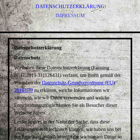
DATENSCHUTZERKLÄRUNG
IMPRESSUM
Datenschutzerklärung
Datenschutz
Wir haben diese Datenschutzerklärung (Fassung
07.11.2019-311126431) verfasst, um Ihnen gemäß der
Vorgaben der
Datenschutz-Grundverordnung (EU)
2016/679
zu erklären, welche Informationen wir
sammeln, wie wir Daten verwenden und welche
Entscheidungsmöglichkeiten Sie als Besucher dieser
Webseite haben.
Leider liegt es in der Natur der Sache, dass diese
Erklärungen sehr technisch klingen, wir haben uns bei
der Erstellung jedoch bemüht die wichtigsten Dinge so