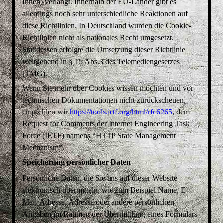
Ihnen) verlangt. Innerhalb der EU-Länder gibt es
allerdings noch sehr unterschiedliche Reaktionen auf
diese Richtlinien. In Deutschland wurden die Cookie-
Richtlinien nicht als nationales Recht umgesetzt.
Stattdessen erfolgte die Umsetzung dieser Richtlinie
weitgehend in § 15 Abs.3 des Telemediengesetzes
(TMG).
Wenn Sie mehr über Cookies wissen möchten und vor
technischen Dokumentationen nicht zurückscheuen,
empfehlen wir
https://tools.ietf.org/html/rfc6265
, dem
Request for Comments der Internet Engineering Task
Force (IETF) namens “HTTP State Management
Mechanism”.
Speicherung persönlicher Daten
Persönliche Daten, die Sie uns auf dieser Website
elektronisch übermitteln, wie zum Beispiel Name, E-
Mail-Adresse, Adresse oder andere persönlichen
Angaben im Rahmen der Übermittlung eines Formulars