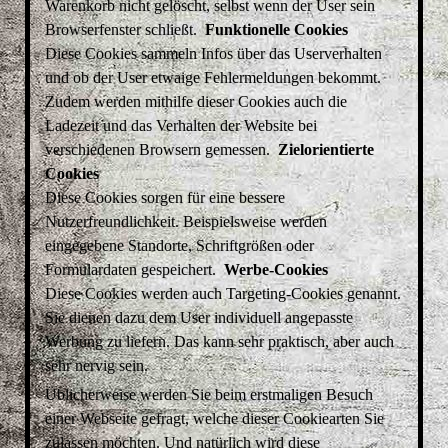
Warenkorb nicht gelöscht, selbst wenn der User sein
Browserfenster schließt.
Funktionelle Cookies
Diese Cookies sammeln Infos über das Userverhalten
und ob der User etwaige Fehlermeldungen bekommt.
Zudem werden mithilfe dieser Cookies auch die
Ladezeit und das Verhalten der Website bei
verschiedenen Browsern gemessen.
Zielorientierte
Cookies
Diese Cookies sorgen für eine bessere
Nutzerfreundlichkeit. Beispielsweise werden
eingegebene Standorte, Schriftgrößen oder
Formulardaten gespeichert.
Werbe-Cookies
Diese Cookies werden auch Targeting-Cookies genannt.
Sie dienen dazu dem User individuell angepasste
Werbung zu liefern. Das kann sehr praktisch, aber auch
sehr nervig sein.
Üblicherweise werden Sie beim erstmaligen Besuch
einer Webseite gefragt, welche dieser Cookiearten Sie
zulassen möchten. Und natürlich wird diese