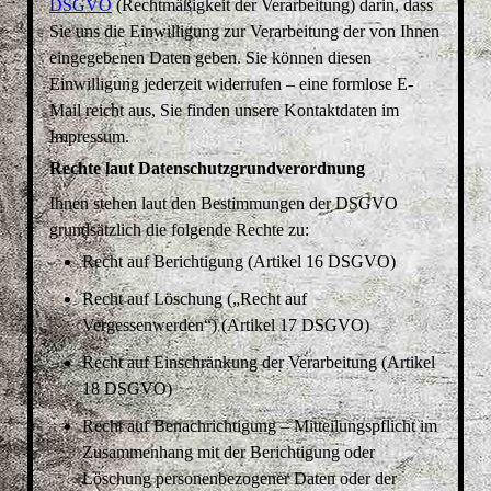
DSGVO
(Rechtmäßigkeit der Verarbeitung) darin, dass
Sie uns die Einwilligung zur Verarbeitung der von Ihnen
eingegebenen Daten geben. Sie können diesen
Einwilligung jederzeit widerrufen – eine formlose E-
Mail reicht aus, Sie finden unsere Kontaktdaten im
Impressum.
Rechte laut Datenschutzgrundverordnung
Ihnen stehen laut den Bestimmungen der DSGVO
grundsätzlich die folgende Rechte zu:
Recht auf Berichtigung (Artikel 16 DSGVO)
Recht auf Löschung („Recht auf
Vergessenwerden“) (Artikel 17 DSGVO)
Recht auf Einschränkung der Verarbeitung (Artikel
18 DSGVO)
Recht auf Benachrichtigung – Mitteilungspflicht im
Zusammenhang mit der Berichtigung oder
Löschung personenbezogener Daten oder der