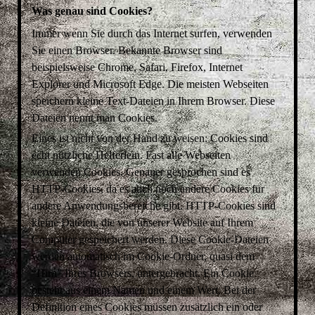
Was genau sind Cookies?
Immer wenn Sie durch das Internet surfen, verwenden
Sie einen Browser. Bekannte Browser sind
beispielsweise Chrome, Safari, Firefox, Internet
Explorer und Microsoft Edge. Die meisten Webseiten
speichern kleine Text-Dateien in Ihrem Browser. Diese
Dateien nennt man Cookies.
Eines ist nicht von der Hand zu weisen: Cookies sind
echt nützliche Helferlein. Fast alle Webseiten
verwenden Cookies. Genauer gesprochen sind es
HTTP-Cookies, da es auch noch andere Cookies für
andere Anwendungsbereiche gibt. HTTP-Cookies sind
kleine Dateien, die von unserer Website auf Ihrem
Computer gespeichert werden. Diese Cookie-Dateien
werden automatisch im Cookie-Ordner, quasi dem
“Hirn” Ihres Browsers, untergebracht. Ein Cookie
besteht aus einem Namen und einem Wert. Bei der
Definition eines Cookies müssen zusätzlich ein oder