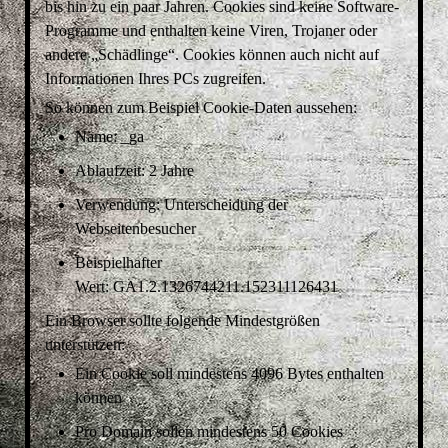
bis hin zu ein paar Jahren. Cookies sind keine Software-
Programme und enthalten keine Viren, Trojaner oder
andere „Schädlinge“. Cookies können auch nicht auf
Informationen Ihres PCs zugreifen.
So können zum Beispiel Cookie-Daten aussehen:
Name: _ga
Ablaufzeit: 2 Jahre
Verwendung: Unterscheidung der
Webseitenbesucher
Beispielhafter
Wert: GA1.2.1326744211.152311126431
Ein Browser sollte folgende Mindestgrößen
unterstützen:
Ein Cookie soll mindestens 4096 Bytes enthalten
können
Pro Domain sollen mindestens 50 Cookies