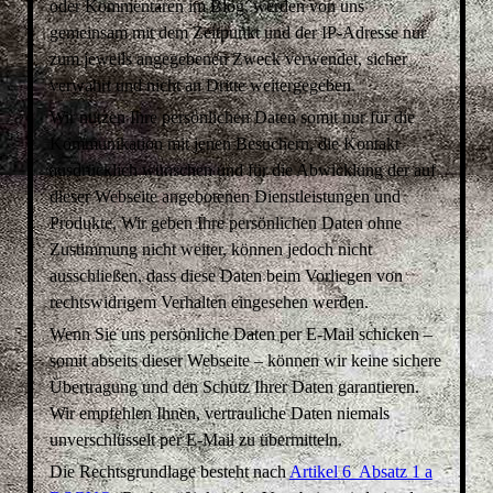
oder Kommentaren im Blog, werden von uns
gemeinsam mit dem Zeitpunkt und der IP-Adresse nur
zum jeweils angegebenen Zweck verwendet, sicher
verwahrt und nicht an Dritte weitergegeben.
Wir nutzen Ihre persönlichen Daten somit nur für die
Kommunikation mit jenen Besuchern, die Kontakt
ausdrücklich wünschen und für die Abwicklung der auf
dieser Webseite angebotenen Dienstleistungen und
Produkte. Wir geben Ihre persönlichen Daten ohne
Zustimmung nicht weiter, können jedoch nicht
ausschließen, dass diese Daten beim Vorliegen von
rechtswidrigem Verhalten eingesehen werden.
Wenn Sie uns persönliche Daten per E-Mail schicken –
somit abseits dieser Webseite – können wir keine sichere
Übertragung und den Schutz Ihrer Daten garantieren.
Wir empfehlen Ihnen, vertrauliche Daten niemals
unverschlüsselt per E-Mail zu übermitteln.
Die Rechtsgrundlage besteht nach
Artikel 6 Absatz 1 a