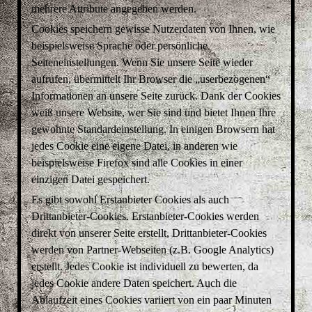
mehrere Attribute angegeben werden.
Cookies speichern gewisse Nutzerdaten von Ihnen, wie
beispielsweise Sprache oder persönliche
Seiteneinstellungen. Wenn Sie unsere Seite wieder
aufrufen, übermittelt Ihr Browser die „userbezogenen“
Informationen an unsere Seite zurück. Dank der Cookies
weiß unsere Website, wer Sie sind und bietet Ihnen Ihre
gewohnte Standardeinstellung. In einigen Browsern hat
jedes Cookie eine eigene Datei, in anderen wie
beispielsweise Firefox sind alle Cookies in einer
einzigen Datei gespeichert.
Es gibt sowohl Erstanbieter Cookies als auch
Drittanbieter-Cookies. Erstanbieter-Cookies werden
direkt von unserer Seite erstellt, Drittanbieter-Cookies
werden von Partner-Webseiten (z.B. Google Analytics)
erstellt. Jedes Cookie ist individuell zu bewerten, da
jedes Cookie andere Daten speichert. Auch die
Ablaufzeit eines Cookies variiert von ein paar Minuten