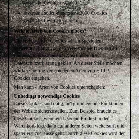
gespeichert werden können
Insgesamt sollen mindestens 3000 Cookies
gespeichert werden können
Welche Arten von Cookies gibt es?
Die Frage welche Cookies wir im Speziellen
verwenden, hängt von den verwendeten Diensten ab
und wird in der folgenden Abschnitten der
Datenschutzerklärung geklärt. An dieser Stelle möchten
wir kurz auf die verschiedenen Arten von HTTP-
Cookies eingehen.
Man kann 4 Arten von Cookies unterscheiden:
Unbedingt notwendige Cookies
Diese Cookies sind nötig, um grundlegende Funktionen
der Website sicherzustellen. Zum Beispiel braucht es
diese Cookies, wenn ein User ein Produkt in den
Warenkorb legt, dann auf anderen Seiten weitersurft und
später erst zur Kasse geht. Durch diese Cookies wird der