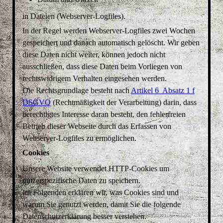
in Dateien (Webserver-Logfiles).
In der Regel werden Webserver-Logfiles zwei Wochen
gespeichert und danach automatisch gelöscht. Wir geben
diese Daten nicht weiter, können jedoch nicht
ausschließen, dass diese Daten beim Vorliegen von
rechtswidrigem Verhalten eingesehen werden.
Die Rechtsgrundlage besteht nach
Artikel 6 Absatz 1 f
DSGVO
(Rechtmäßigkeit der Verarbeitung) darin, dass
berechtigtes Interesse daran besteht, den fehlerfreien
Betrieb dieser Webseite durch das Erfassen von
Webserver-Logfiles zu ermöglichen.
Cookies
Unsere Website verwendet HTTP-Cookies um
nutzerspezifische Daten zu speichern.
Im Folgenden erklären wir, was Cookies sind und
warum Sie genutzt werden, damit Sie die folgende
Datenschutzerklärung besser verstehen.