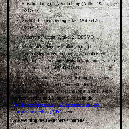
Einschränkung der Verarbeitung (Artikel 19
DSGVO)
Recht auf Datenübertragbarkeit (Artikel 20
DSGVO)
Widerspruchsrecht (Artikel 21 DSGVO)
Recht, nicht einer ausschließlich auf einer
automatisierten Verarbeitung — einschließlich
Profiling — beruhenden Entscheidung unterworfen
zu werden (Artikel 22 DSGVO)
Wenn Sie glauben, dass die Verarbeitung Ihrer Daten
gegen das Datenschutzrecht verstößt oder Ihre
datenschutzrechtlichen Ansprüche sonst in einer Weise
verletzt worden sind, können Sie sich an die
Bundesbeauftragte für den Datenschutz und die
Informationsfreiheit (BfDI)
wenden.
Auswertung des Besucherverhaltens