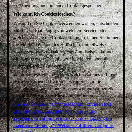
Entscheidung auch in einem Cookie gespeichert.
Wie kann ich Cookies löschen?
Wie und ob Sie Cookies verwenden wollen, entscheiden
Sie selbst. Unabhängig von welchem Service oder
welcher Website die Cookies stammen, haben Sie immer
die Möglichkeit Cookies zu löschen, nur teilweise
zuzulassen oder zu deaktivieren. Zum Beispiel können
Sie Cookies von Drittanbietern blockieren, aber alle
anderen Cookies zulassen.
Wenn Sie feststellen möchten, welche Cookies in Ihrem
Browser gespeichert wurden, wenn Sie Cookie-
Einstellungen ändern oder löschen wollen, können Sie
dies in Ihren Browser-Einstellungen finden:
Chrome: Cookies in Chrome löschen, aktivieren und
verwalten
Safari: Verwalten von Cookies und
Websitedaten mit Safari
Firefox: Cookies löschen, um
Daten zu entfernen, die Websites auf Ihrem Computer