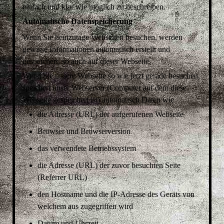
einfach und klar wie möglich zu beschreiben.
Automatische Datenspeicherung
Wenn Sie heutzutage Webseiten besuchen, werden
gewisse Informationen automatisch erstellt und
gespeichert, so auch auf dieser Webseite.
Wenn Sie unsere Webseite so wie jetzt gerade besuchen,
speichert unser Webserver (Computer auf dem diese
Webseite gespeichert ist) automatisch Daten wie
die Adresse (URL) der aufgerufenen Webseite
Browser und Browserversion
das verwendete Betriebssystem
die Adresse (URL) der zuvor besuchten Seite
(Referrer URL)
den Hostname und die IP-Adresse des Geräts von
welchem aus zugegriffen wird
Datum und Uhrzeit