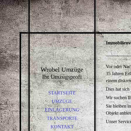
Immobilienv
Vor oder Nac
Wrobel Umzüge
35 Jahren Erf
Ihr Umzugsprofi
einem diskre
Dies hat sich
STARTSEITE
Wir suchen I
UMZÜGE
Sie bleiben i
EINLAGERUNG
Objekt anbie
TRANSPORTE
Unser Service 
KONTAKT